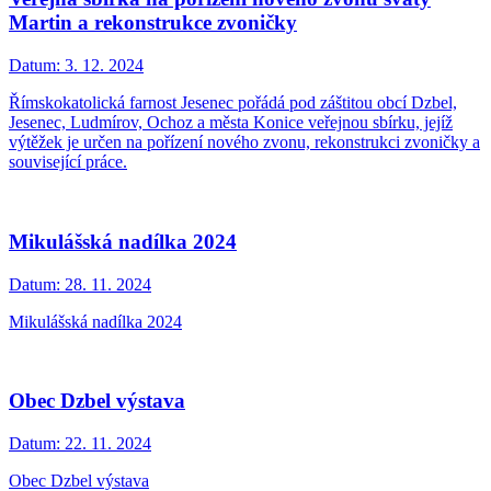
Martin a rekonstrukce zvoničky
Datum:
3. 12. 2024
Římskokatolická farnost Jesenec pořádá pod záštitou obcí Dzbel,
Jesenec, Ludmírov, Ochoz a města Konice veřejnou sbírku, jejíž
výtěžek je určen na pořízení nového zvonu, rekonstrukci zvoničky a
související práce.
Mikulášská nadílka 2024
Datum:
28. 11. 2024
Mikulášská nadílka 2024
Obec Dzbel výstava
Datum:
22. 11. 2024
Obec Dzbel výstava