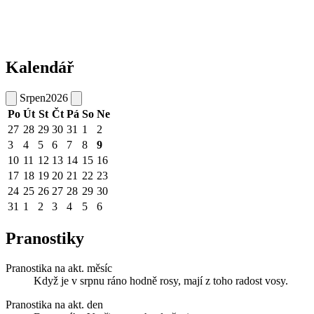
Kalendář
Srpen
2026
Po
Út
St
Čt
Pá
So
Ne
27
28
29
30
31
1
2
3
4
5
6
7
8
9
10
11
12
13
14
15
16
17
18
19
20
21
22
23
24
25
26
27
28
29
30
31
1
2
3
4
5
6
Pranostiky
Pranostika na akt. měsíc
Když je v srpnu ráno hodně rosy, mají z toho radost vosy.
Pranostika na akt. den