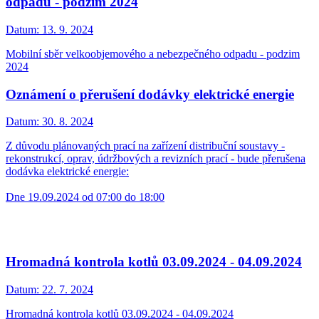
odpadu - podzim 2024
Datum:
13. 9. 2024
Mobilní sběr velkoobjemového a nebezpečného odpadu - podzim
2024
Oznámení o přerušení dodávky elektrické energie
Datum:
30. 8. 2024
Z důvodu plánovaných prací na zařízení distribuční soustavy -
rekonstrukcí, oprav, údržbových a revizních prací - bude přerušena
dodávka elektrické energie:
Dne 19.09.2024 od 07:00 do 18:00
Hromadná kontrola kotlů 03.09.2024 - 04.09.2024
Datum:
22. 7. 2024
Hromadná kontrola kotlů 03.09.2024 - 04.09.2024