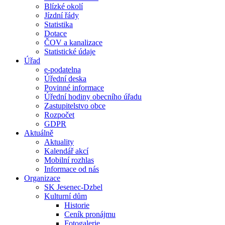
Blízké okolí
Jízdní řády
Statistika
Dotace
ČOV a kanalizace
Statistické údaje
Úřad
e-podatelna
Úřední deska
Povinné informace
Úřední hodiny obecního úřadu
Zastupitelstvo obce
Rozpočet
GDPR
Aktuálně
Aktuality
Kalendář akcí
Mobilní rozhlas
Informace od nás
Organizace
SK Jesenec-Dzbel
Kulturní dům
Historie
Ceník pronájmu
Fotogalerie