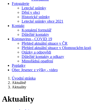
Fotogalerie
Letecké snímky
Dění v obci
Historické snímky
Letecké snímky obce 2021
Kontakt
Kontaktní formulář
Důležité kontakty
Koronavirus - COVID 19
Přehled aktuální situace v ČR
Přehled aktuální situace v Olomouckém kraji
Otázky a odpovědi
Důležité kontakty a odkazy
Mimořádná opatření
Poplatky
Obec Jesenec z výšky - video
Úvodní stránka
Aktuálně
Aktuality
Aktuality