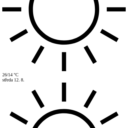
26/14 °C
středa
12. 8.