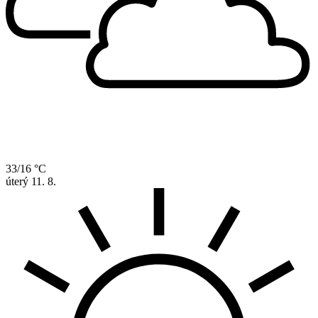
33/16 °C
úterý
11. 8.