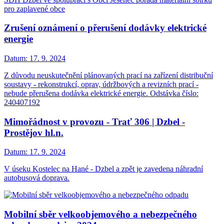
pro zaplavené obce
Zrušení oznámení o přerušení dodávky elektrické
energie
Datum:
17. 9. 2024
Z důvodu neuskutečnění plánovaných prací na zařízení distribuční
soustavy - rekonstrukcí, oprav, údržbových a revizních prací -
nebude přerušena dodávka elektrické energie. Odstávka číslo:
240407192
Mimořádnost v provozu - Trať 306 | Dzbel -
Prostějov hl.n.
Datum:
17. 9. 2024
V úseku Kostelec na Hané - Dzbel a zpět je zavedena náhradní
autobusová doprava.
Mobilní sběr velkoobjemového a nebezpečného