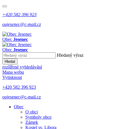
+420 582 396 923
oujesenec@c-mail.cz
Obec
Jesenec
Obec
Jesenec
Hledaný výraz
Hledat
rozšířené vyhledávání
Mapa webu
Vytisknout
+420 582 396 923
oujesenec@c-mail.cz
Obec
O obci
Symboly obce
Zámek
Kostel sv. Libora