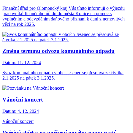
Finanční úřad pro Olomoucký kraj Vás tímto informuji o výjezdu
pracovníků finančního úřadu do města Konice na pomoc s
vyplněním a odevzdáním daňového přiznání k dani z nemovitých
věcí na rok 2025.
Změna termínu odvozu komunálního odpadu
Datum:
11. 12. 2024
Svoz komunálního odpadu v obci Jesenec se přesouvá ze čtvrtka
2.1.2025 na pátek 3.1.2025.
Vánoční koncert
Datum:
4. 12. 2024
Vánoční koncert
Veřejná sbírka na pořízení nového zvonu svatý