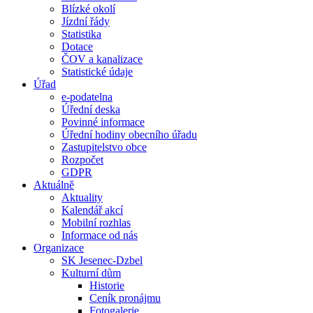
Blízké okolí
Jízdní řády
Statistika
Dotace
ČOV a kanalizace
Statistické údaje
Úřad
e-podatelna
Úřední deska
Povinné informace
Úřední hodiny obecního úřadu
Zastupitelstvo obce
Rozpočet
GDPR
Aktuálně
Aktuality
Kalendář akcí
Mobilní rozhlas
Informace od nás
Organizace
SK Jesenec-Dzbel
Kulturní dům
Historie
Ceník pronájmu
Fotogalerie