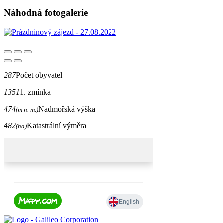
Náhodná fotogalerie
287
Počet obyvatel
1351
1. zmínka
474
Nadmořská výška
(m n. m.)
482
Katastrální výměra
(ha)