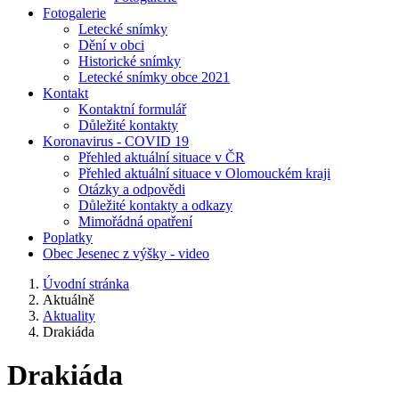
Fotogalerie
Letecké snímky
Dění v obci
Historické snímky
Letecké snímky obce 2021
Kontakt
Kontaktní formulář
Důležité kontakty
Koronavirus - COVID 19
Přehled aktuální situace v ČR
Přehled aktuální situace v Olomouckém kraji
Otázky a odpovědi
Důležité kontakty a odkazy
Mimořádná opatření
Poplatky
Obec Jesenec z výšky - video
Úvodní stránka
Aktuálně
Aktuality
Drakiáda
Drakiáda