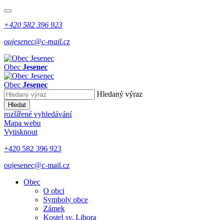
+420 582 396 923
oujesenec@c-mail.cz
Obec
Jesenec
Obec
Jesenec
Hledaný výraz
Hledat
rozšířené vyhledávání
Mapa webu
Vytisknout
+420 582 396 923
oujesenec@c-mail.cz
Obec
O obci
Symboly obce
Zámek
Kostel sv. Libora