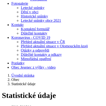
Fotogalerie
Letecké snímky
Dění v obci
Historické snímky
Letecké snímky obce 2021
Kontakt
Kontaktní formulář
Důležité kontakty
Koronavirus - COVID 19
Přehled aktuální situace v ČR
Přehled aktuální situace v Olomouckém kraji
Otázky a odpovědi
Důležité kontakty a odkazy
Mimořádná opatření
Poplatky
Obec Jesenec z výšky - video
Úvodní stránka
Obec
Statistické údaje
Statistické údaje