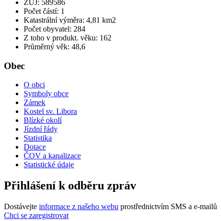
ZUJ: 589586
Počet částí: 1
Katastrální výměra: 4,81 km2
Počet obyvatel: 284
Z toho v produkt. věku: 162
Průměrný věk: 48,6
Obec
O obci
Symboly obce
Zámek
Kostel sv. Libora
Blízké okolí
Jízdní řády
Statistika
Dotace
ČOV a kanalizace
Statistické údaje
Přihlášení k odběru zpráv
Dostávejte
informace z našeho webu
prostřednictvím SMS a e-mailů
Chci se zaregistrovat