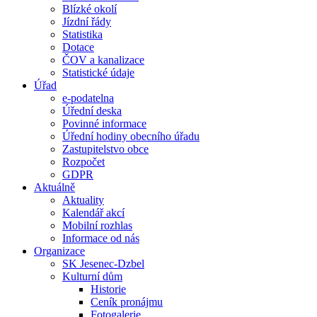
Blízké okolí
Jízdní řády
Statistika
Dotace
ČOV a kanalizace
Statistické údaje
Úřad
e-podatelna
Úřední deska
Povinné informace
Úřední hodiny obecního úřadu
Zastupitelstvo obce
Rozpočet
GDPR
Aktuálně
Aktuality
Kalendář akcí
Mobilní rozhlas
Informace od nás
Organizace
SK Jesenec-Dzbel
Kulturní dům
Historie
Ceník pronájmu
Fotogalerie