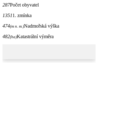
287
Počet obyvatel
1351
1. zmínka
474
Nadmořská výška
(m n. m.)
482
Katastrální výměra
(ha)
Oficiální stránka obce Jesenec © 2026
Provozovatel
Galileo Corporation s.r.o.
Poslední aktualizace: 6. 8. 2026
Změna vzhledu
,
Struktura stránek