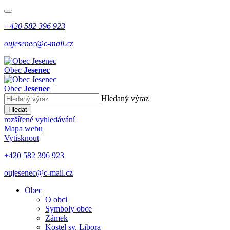
+420 582 396 923
oujesenec@c-mail.cz
Obec
Jesenec
Obec
Jesenec
Hledaný výraz
Hledat
rozšířené vyhledávání
Mapa webu
Vytisknout
+420 582 396 923
oujesenec@c-mail.cz
Obec
O obci
Symboly obce
Zámek
Kostel sv. Libora