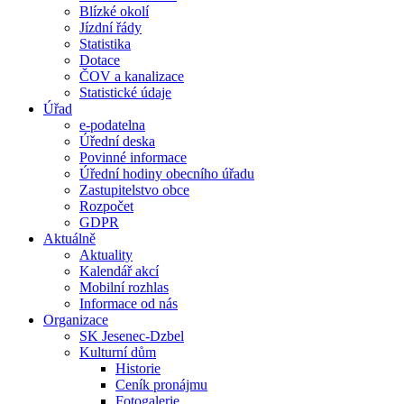
Blízké okolí
Jízdní řády
Statistika
Dotace
ČOV a kanalizace
Statistické údaje
Úřad
e-podatelna
Úřední deska
Povinné informace
Úřední hodiny obecního úřadu
Zastupitelstvo obce
Rozpočet
GDPR
Aktuálně
Aktuality
Kalendář akcí
Mobilní rozhlas
Informace od nás
Organizace
SK Jesenec-Dzbel
Kulturní dům
Historie
Ceník pronájmu
Fotogalerie