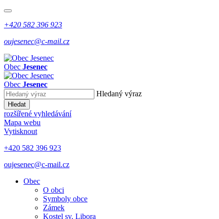
+420 582 396 923
oujesenec@c-mail.cz
Obec
Jesenec
Obec
Jesenec
Hledaný výraz
Hledat
rozšířené vyhledávání
Mapa webu
Vytisknout
+420 582 396 923
oujesenec@c-mail.cz
Obec
O obci
Symboly obce
Zámek
Kostel sv. Libora