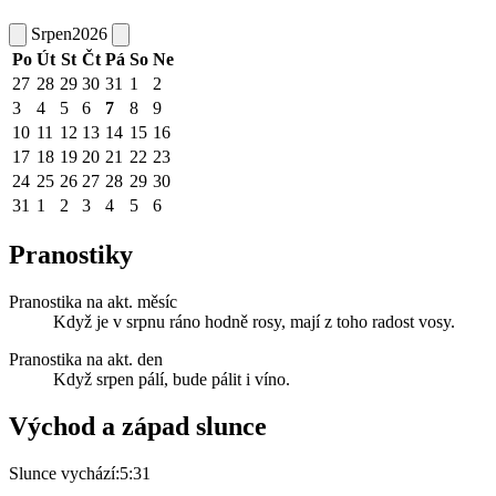
Srpen
2026
Po
Út
St
Čt
Pá
So
Ne
27
28
29
30
31
1
2
3
4
5
6
7
8
9
10
11
12
13
14
15
16
17
18
19
20
21
22
23
24
25
26
27
28
29
30
31
1
2
3
4
5
6
Pranostiky
Pranostika na akt. měsíc
Když je v srpnu ráno hodně rosy, mají z toho radost vosy.
Pranostika na akt. den
Když srpen pálí, bude pálit i víno.
Východ a západ slunce
Slunce vychází:
5:31