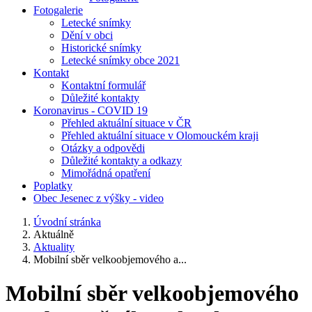
Fotogalerie
Letecké snímky
Dění v obci
Historické snímky
Letecké snímky obce 2021
Kontakt
Kontaktní formulář
Důležité kontakty
Koronavirus - COVID 19
Přehled aktuální situace v ČR
Přehled aktuální situace v Olomouckém kraji
Otázky a odpovědi
Důležité kontakty a odkazy
Mimořádná opatření
Poplatky
Obec Jesenec z výšky - video
Úvodní stránka
Aktuálně
Aktuality
Mobilní sběr velkoobjemového a...
Mobilní sběr velkoobjemového