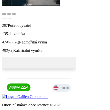
287
Počet obyvatel
1351
1. zmínka
474
Nadmořská výška
(m n. m.)
482
Katastrální výměra
(ha)
Oficiální stránka obce Jesenec © 2026