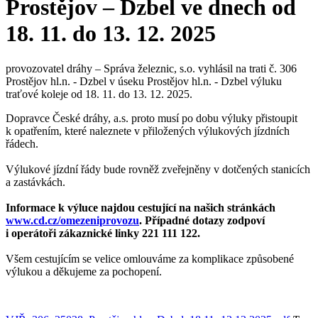
Prostějov – Dzbel ve dnech od
18. 11. do 13. 12. 2025
provozovatel dráhy – Správa železnic, s.o. vyhlásil na trati č. 306
Prostějov hl.n. - Dzbel v úseku Prostějov hl.n. - Dzbel výluku
traťové koleje od 18. 11. do 13. 12. 2025.
Dopravce České dráhy, a.s. proto musí po dobu výluky přistoupit
k opatřením, které naleznete v přiložených výlukových jízdních
řádech.
Výlukové jízdní řády bude rovněž zveřejněny v dotčených stanicích
a zastávkách.
Informace k výluce najdou cestující na našich stránkách
www.cd.cz/omezeniprovozu
. Případné dotazy zodpoví
i operátoři zákaznické linky 221 111 122.
Všem cestujícím se velice omlouváme za komplikace způsobené
výlukou a děkujeme za pochopení.