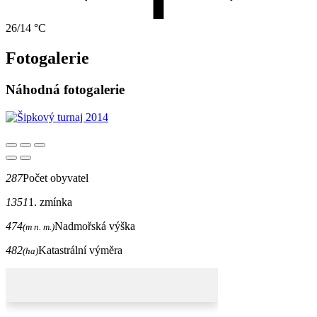
26/14 °C
Fotogalerie
Náhodná fotogalerie
287
Počet obyvatel
1351
1. zmínka
474
Nadmořská výška
(m n. m.)
482
Katastrální výměra
(ha)