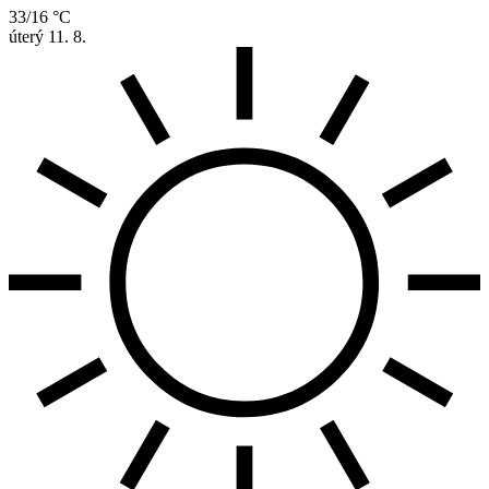
33/16 °C
úterý
11. 8.