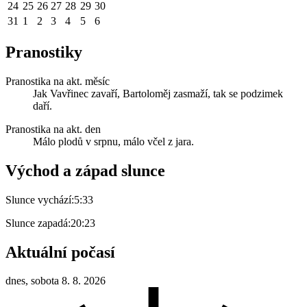
24
25
26
27
28
29
30
31
1
2
3
4
5
6
Pranostiky
Pranostika na akt. měsíc
Jak Vavřinec zavaří, Bartoloměj zasmaží, tak se podzimek
daří.
Pranostika na akt. den
Málo plodů v srpnu, málo včel z jara.
Východ a západ slunce
Slunce vychází:
5:33
Slunce zapadá:
20:23
Aktuální počasí
dnes, sobota 8. 8. 2026