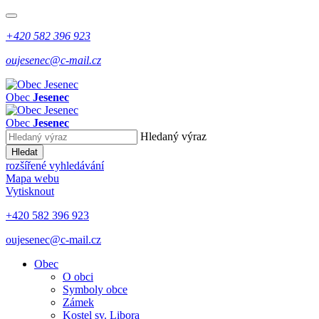
+420 582 396 923
oujesenec@c-mail.cz
Obec
Jesenec
Obec
Jesenec
Hledaný výraz
Hledat
rozšířené vyhledávání
Mapa webu
Vytisknout
+420 582 396 923
oujesenec@c-mail.cz
Obec
O obci
Symboly obce
Zámek
Kostel sv. Libora