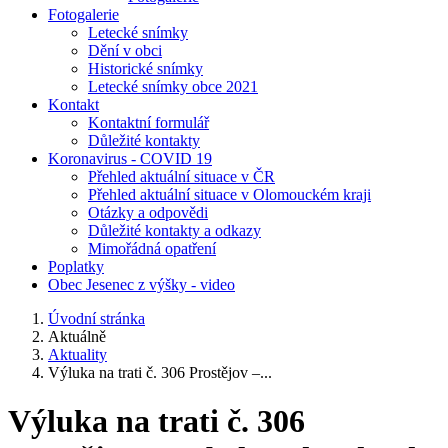
Fotogalerie
Letecké snímky
Dění v obci
Historické snímky
Letecké snímky obce 2021
Kontakt
Kontaktní formulář
Důležité kontakty
Koronavirus - COVID 19
Přehled aktuální situace v ČR
Přehled aktuální situace v Olomouckém kraji
Otázky a odpovědi
Důležité kontakty a odkazy
Mimořádná opatření
Poplatky
Obec Jesenec z výšky - video
Úvodní stránka
Aktuálně
Aktuality
Výluka na trati č. 306 Prostějov –...
Výluka na trati č. 306