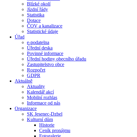
Blízké okolí
Jízdní řády
Statistika
Dotace
ČOV a kanalizace
Statistické údaje
Úřad
e-podatelna
Úřední deska
Povinné informace
Úřední hodiny obecního úřadu
Zastupitelstvo obce
Rozpočet
GDPR
Aktuálně
Aktuality
Kalendář akcí
Mobilní rozhlas
Informace od nás
Organizace
SK Jesenec-Dzbel
Kulturní dům
Historie
Ceník pronájmu
Fotogalerie