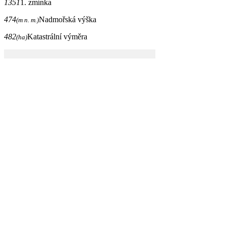
1351
1. zmínka
474
Nadmořská výška
(m n. m.)
482
Katastrální výměra
(ha)
Oficiální stránka obce Jesenec © 2026
Provozovatel
Galileo Corporation s.r.o.
Poslední aktualizace: 6. 8. 2026
Změna vzhledu
,
Struktura stránek
Prohlášení o přístupnosti
,
Prohlášení o ochraně soukromí