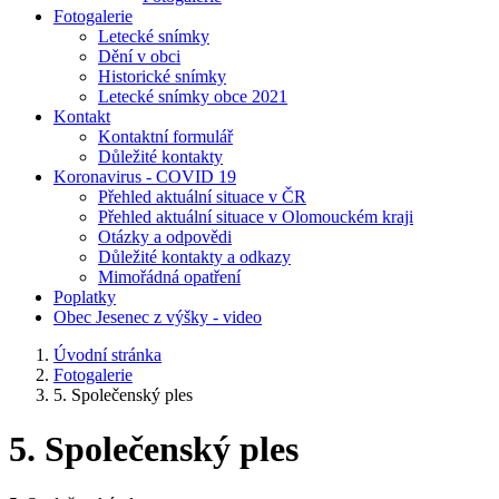
Fotogalerie
Letecké snímky
Dění v obci
Historické snímky
Letecké snímky obce 2021
Kontakt
Kontaktní formulář
Důležité kontakty
Koronavirus - COVID 19
Přehled aktuální situace v ČR
Přehled aktuální situace v Olomouckém kraji
Otázky a odpovědi
Důležité kontakty a odkazy
Mimořádná opatření
Poplatky
Obec Jesenec z výšky - video
Úvodní stránka
Fotogalerie
5. Společenský ples
5. Společenský ples