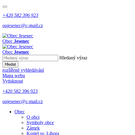
+420 582 396 923
oujesenec@c-mail.cz
Obec
Jesenec
Obec
Jesenec
Hledaný výraz
Hledat
rozšířené vyhledávání
Mapa webu
Vytisknout
+420 582 396 923
oujesenec@c-mail.cz
Obec
O obci
Symboly obce
Zámek
Kostel sv. Libora