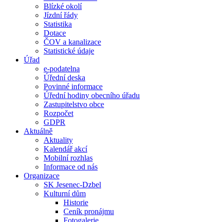
Blízké okolí
Jízdní řády
Statistika
Dotace
ČOV a kanalizace
Statistické údaje
Úřad
e-podatelna
Úřední deska
Povinné informace
Úřední hodiny obecního úřadu
Zastupitelstvo obce
Rozpočet
GDPR
Aktuálně
Aktuality
Kalendář akcí
Mobilní rozhlas
Informace od nás
Organizace
SK Jesenec-Dzbel
Kulturní dům
Historie
Ceník pronájmu
Fotogalerie