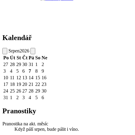
Kalendář
Srpen
2026
Po
Út
St
Čt
Pá
So
Ne
27
28
29
30
31
1
2
3
4
5
6
7
8
9
10
11
12
13
14
15
16
17
18
19
20
21
22
23
24
25
26
27
28
29
30
31
1
2
3
4
5
6
Pranostiky
Pranostika na akt. měsíc
Když pálí srpen, bude pálit i víno.