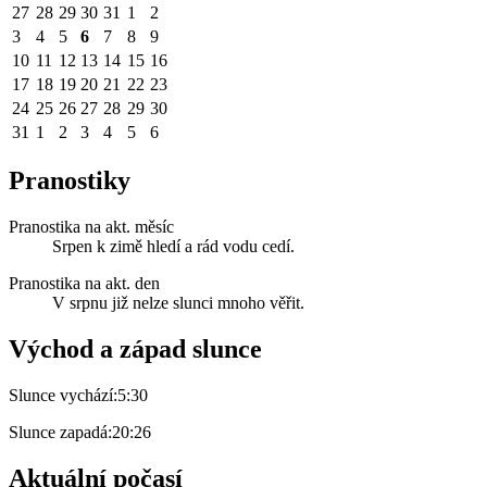
27
28
29
30
31
1
2
3
4
5
6
7
8
9
10
11
12
13
14
15
16
17
18
19
20
21
22
23
24
25
26
27
28
29
30
31
1
2
3
4
5
6
Pranostiky
Pranostika na akt. měsíc
Srpen k zimě hledí a rád vodu cedí.
Pranostika na akt. den
V srpnu již nelze slunci mnoho věřit.
Východ a západ slunce
Slunce vychází:
5:30
Slunce zapadá:
20:26
Aktuální počasí