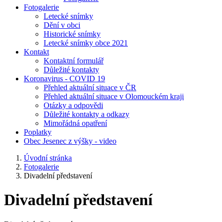
Fotogalerie
Letecké snímky
Dění v obci
Historické snímky
Letecké snímky obce 2021
Kontakt
Kontaktní formulář
Důležité kontakty
Koronavirus - COVID 19
Přehled aktuální situace v ČR
Přehled aktuální situace v Olomouckém kraji
Otázky a odpovědi
Důležité kontakty a odkazy
Mimořádná opatření
Poplatky
Obec Jesenec z výšky - video
Úvodní stránka
Fotogalerie
Divadelní představení
Divadelní představení