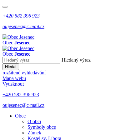
+420 582 396 923
oujesenec@c-mail.cz
Obec
Jesenec
Obec
Jesenec
Hledaný výraz
Hledat
rozšířené vyhledávání
Mapa webu
Vytisknout
+420 582 396 923
oujesenec@c-mail.cz
Obec
O obci
Symboly obce
Zámek
Kostel sv. Libora