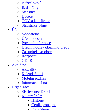
Blízké okolí
Jízdní řády
Statistika
Dotace
ČOV a kanalizace
Statistické údaje
Úřad
e-podatelna
Úřední deska
Povinné informace
Úřední hodiny obecního úřadu
Zastupitelstvo obce
Rozpočet
GDPR
Aktuálně
Aktuality
Kalendář akcí
Mobilní rozhlas
Informace od nás
Organizace
SK Jesenec-Dzbel
Kulturní dům
Historie
Ceník pronájmu
Fotogalerie