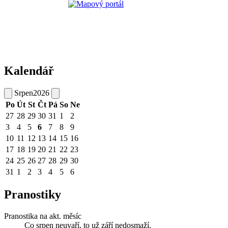
Kalendář
Srpen
2026
Po
Út
St
Čt
Pá
So
Ne
27
28
29
30
31
1
2
3
4
5
6
7
8
9
10
11
12
13
14
15
16
17
18
19
20
21
22
23
24
25
26
27
28
29
30
31
1
2
3
4
5
6
Pranostiky
Pranostika na akt. měsíc
Co srpen neuvaří, to už září nedosmaží.