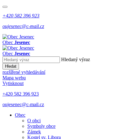
+420 582 396 923
oujesenec@c-mail.cz
Obec
Jesenec
Obec
Jesenec
Hledaný výraz
Hledat
rozšířené vyhledávání
Mapa webu
Vytisknout
+420 582 396 923
oujesenec@c-mail.cz
Obec
O obci
Symboly obce
Zámek
Kostel sv. Libora