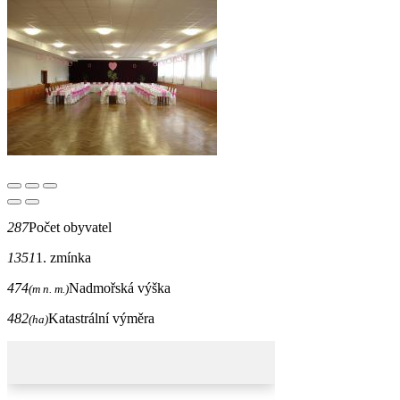
287
Počet obyvatel
1351
1. zmínka
474
Nadmořská výška
(m n. m.)
482
Katastrální výměra
(ha)