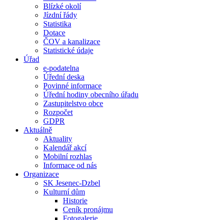
Blízké okolí
Jízdní řády
Statistika
Dotace
ČOV a kanalizace
Statistické údaje
Úřad
e-podatelna
Úřední deska
Povinné informace
Úřední hodiny obecního úřadu
Zastupitelstvo obce
Rozpočet
GDPR
Aktuálně
Aktuality
Kalendář akcí
Mobilní rozhlas
Informace od nás
Organizace
SK Jesenec-Dzbel
Kulturní dům
Historie
Ceník pronájmu
Fotogalerie