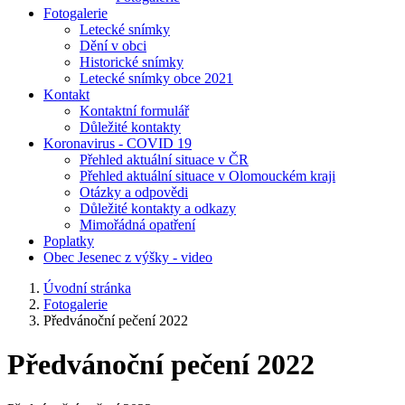
Fotogalerie
Letecké snímky
Dění v obci
Historické snímky
Letecké snímky obce 2021
Kontakt
Kontaktní formulář
Důležité kontakty
Koronavirus - COVID 19
Přehled aktuální situace v ČR
Přehled aktuální situace v Olomouckém kraji
Otázky a odpovědi
Důležité kontakty a odkazy
Mimořádná opatření
Poplatky
Obec Jesenec z výšky - video
Úvodní stránka
Fotogalerie
Předvánoční pečení 2022
Předvánoční pečení 2022