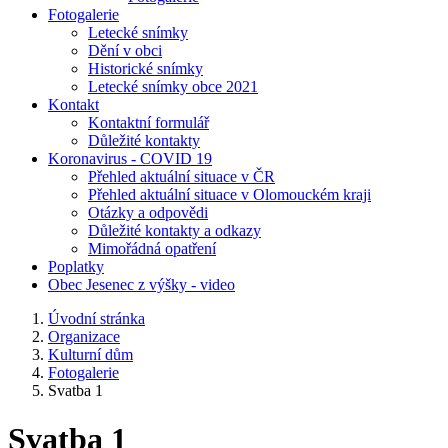
Fotogalerie
Letecké snímky
Dění v obci
Historické snímky
Letecké snímky obce 2021
Kontakt
Kontaktní formulář
Důležité kontakty
Koronavirus - COVID 19
Přehled aktuální situace v ČR
Přehled aktuální situace v Olomouckém kraji
Otázky a odpovědi
Důležité kontakty a odkazy
Mimořádná opatření
Poplatky
Obec Jesenec z výšky - video
Úvodní stránka
Organizace
Kulturní dům
Fotogalerie
Svatba 1
Svatba 1