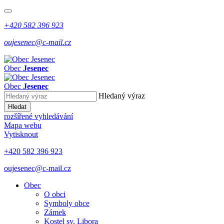
+420 582 396 923
oujesenec@c-mail.cz
Obec
Jesenec
Obec
Jesenec
Hledaný výraz
Hledat
rozšířené vyhledávání
Mapa webu
Vytisknout
+420 582 396 923
oujesenec@c-mail.cz
Obec
O obci
Symboly obce
Zámek
Kostel sv. Libora