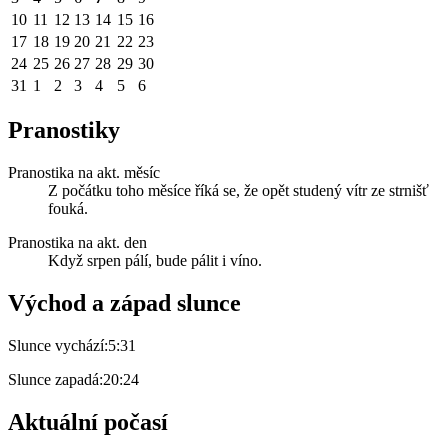
10
11
12
13
14
15
16
17
18
19
20
21
22
23
24
25
26
27
28
29
30
31
1
2
3
4
5
6
Pranostiky
Pranostika na akt. měsíc
Z počátku toho měsíce říká se, že opět studený vítr ze strnišť
fouká.
Pranostika na akt. den
Když srpen pálí, bude pálit i víno.
Východ a západ slunce
Slunce vychází:
5:31
Slunce zapadá:
20:24
Aktuální počasí