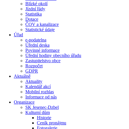
Blízké okolí
Jízdní řády
Statistika
Dotace
ČOV a kanalizace
Statistické údaje
Úřad
e-podatelna
Úřední deska
Povinné informace
Úřední hodiny obecního úřadu
Zastupitelstvo obce
Rozpočet
GDPR
Aktuálně
Aktuality
Kalendář akcí
Mobilní rozhlas
Informace od nás
Organizace
SK Jesenec-Dzbel
Kulturní dům
Historie
Ceník pronájmu
Fotogalerie